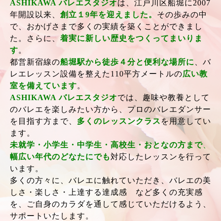
ASHIKAWA バレエスタジオ
は、江戸川区船堀に2007
年開設以来、
創立
１9年を迎えました。
その歩みの中
で
、おかげさまで多くの実績を築くことができまし
た。さらに、
着実に新しい歴史をつくってまいりま
す
。
都営新宿線の
船堀駅から徒歩４分と便利な場所に
、バ
レエレッスン設備を整えた110平方メートルの
広い教
室を備えています
。
ASHIKAWA バレエスタジオ
では、趣味や教養として
のバレエを楽しみたい方から、プロのバレエダンサー
を目指す方まで、
多くのレッスンクラス
を用意してい
ます。
未就学・小学生・中学生・高校生・おとなの方まで
、
幅広い年代のどなたにでも
対応したレッスンを行って
います。
多くの方々に、バレエに触れていただき、バレエの美
しさ・楽しさ・上達する達成感 など多くの充実感
を、ご自身のカラダを通して感じていただけるよう、
サポートいたします。