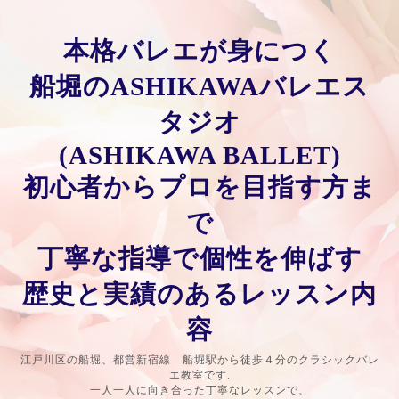
本格バレエが身につく
船堀のASHIKAWAバレエス
タジオ
(ASHIKAWA BALLET)
初心者からプロを目指す方ま
で
丁寧な指導で個性を伸ばす
歴史と実績のあるレッスン内
容
江戸川区の船堀、都営新宿線 船堀駅から徒歩４分のクラシックバレ
エ教室です.
一人一人に向き合った丁寧なレッスンで、