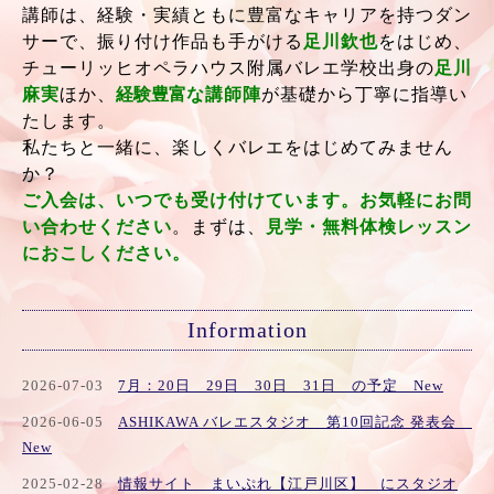
講師は、経験・実績ともに豊富なキャリアを持つダン
サーで、振り付け作品も手がける
足川欽也
をはじめ、
チューリッヒオペラハウス附属バレエ学校出身の
足川
麻実
ほか、
経験豊富
な
講師陣
が基礎から丁寧に指導い
たします。
私たちと一緒に、楽しくバレエをはじめてみません
か？
ご入会は、いつでも受け付けています。
お
気軽にお問
い合わせください
。まずは、
見学・無料体検レッスン
におこしください。
Information
2026-07-03
7月：20日 29日 30日 31日 の予定 New
2026-06-05
ASHIKAWA バレエスタジオ 第10回記念 発表会
New
2025-02-28
情報サイト まいぷれ【江戸川区】 にスタジオ