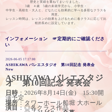
歴史と実績を重ねてまいりました。
3歳 ４歳 5歳の未就学児から、小学生・
中学生・高校生・大人と、どなたにも効果的に学べる多彩なクラスを
用意。
レッスン時間は、レッスンの効果を上げるために各クラスに応じて比
較的長めに設定しています。
インフォメーション ☞定期的にご確認くださ
い
2026-06-05 17:17:00
ASHIKAWA バレエスタジオ 第10回記念 発表会
New
ASHIKAWA バレエスタジ
オ 第10回記念 発表会
日時
：2026年8月14日(金) 15:30開
演予定
場所
：タワーホール船堀 大ホール
演目
：◎各クラス作品