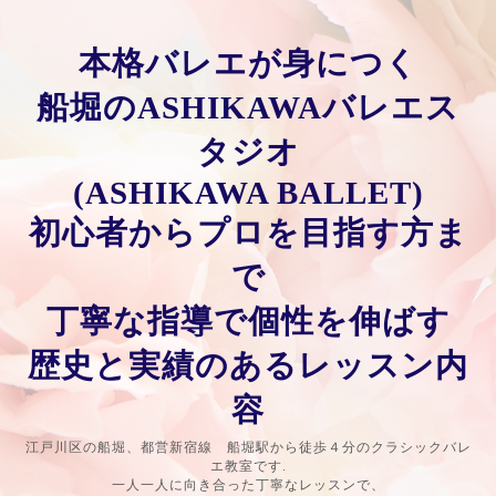
本格バレエが身につく
船堀のASHIKAWAバレエス
タジオ
(ASHIKAWA BALLET)
初心者からプロを目指す方ま
で
丁寧な指導で個性を伸ばす
歴史と実績のあるレッスン内
容
江戸川区の船堀、都営新宿線 船堀駅から徒歩４分のクラシックバレ
エ教室です.
一人一人に向き合った丁寧なレッスンで、