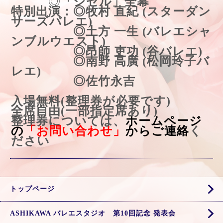
◎
「ジゼル」全幕
特別出演：◎牧村 直紀 (スターダン
サーズバレエ)
◎土方 一生 (バレエシャ
ンブルウエスト)
◎昂師 吏功 (谷バレエ)
◎南野 高廣 (松岡玲子バ
レエ)
◎佐竹永吉
入場無料(整理券が必要です)
全席自由(一部指定席あり)
整理券については、
ホームページ
の
「お問い合わせ」
からご連絡
く
ださい
トップページ
ASHIKAWA バレエスタジオ 第10回記念 発表会